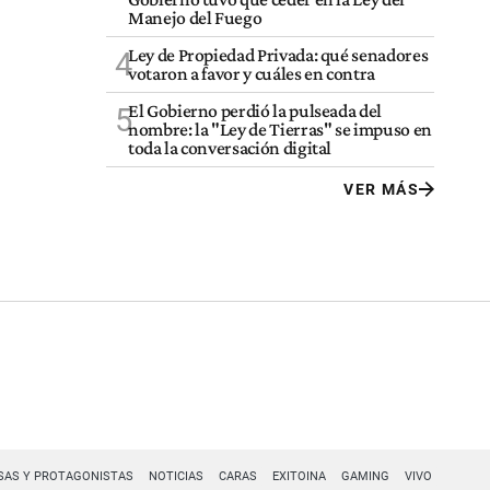
Manejo del Fuego
Ley de Propiedad Privada: qué senadores
4
votaron a favor y cuáles en contra
El Gobierno perdió la pulseada del
5
nombre: la "Ley de Tierras" se impuso en
toda la conversación digital
VER MÁS
SAS Y PROTAGONISTAS
NOTICIAS
CARAS
EXITOINA
GAMING
VIVO