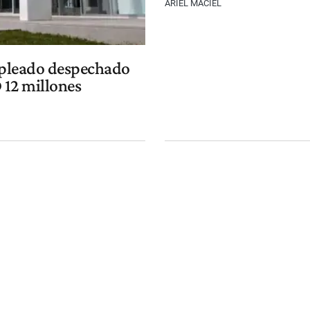
ARIEL MACIEL
empleado despechado
D 12 millones