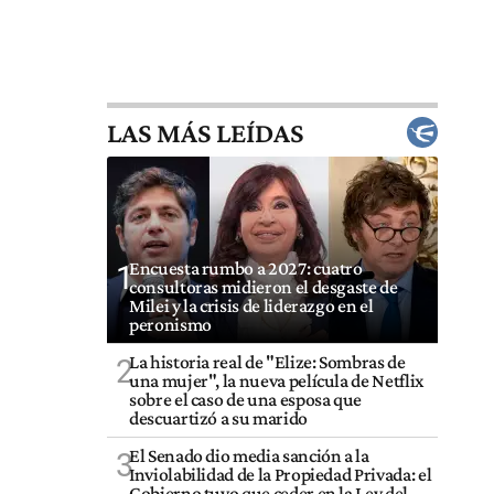
LAS MÁS LEÍDAS
Encuesta rumbo a 2027: cuatro
1
consultoras midieron el desgaste de
Milei y la crisis de liderazgo en el
peronismo
La historia real de "Elize: Sombras de
2
una mujer", la nueva película de Netflix
sobre el caso de una esposa que
descuartizó a su marido
El Senado dio media sanción a la
3
Inviolabilidad de la Propiedad Privada: el
Gobierno tuvo que ceder en la Ley del