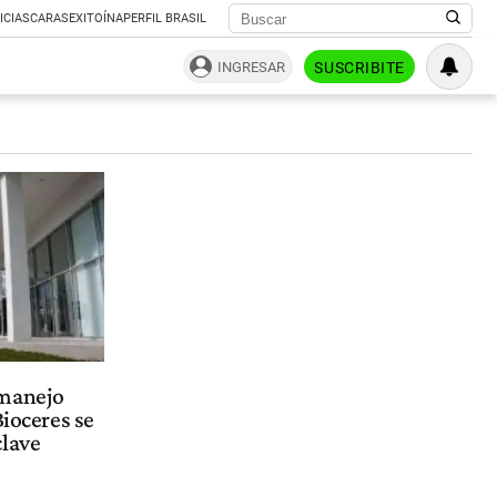
ICIAS
CARAS
EXITOÍNA
PERFIL BRASIL
INGRESAR
SUSCRIBITE
smanejo
Bioceres se
clave