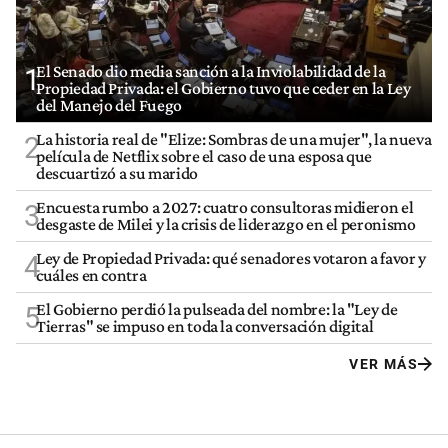
El Senado dio media sanción a la Inviolabilidad de la
1
Propiedad Privada: el Gobierno tuvo que ceder en la Ley
del Manejo del Fuego
La historia real de "Elize: Sombras de una mujer", la nueva
2
película de Netflix sobre el caso de una esposa que
descuartizó a su marido
Encuesta rumbo a 2027: cuatro consultoras midieron el
3
desgaste de Milei y la crisis de liderazgo en el peronismo
Ley de Propiedad Privada: qué senadores votaron a favor y
4
cuáles en contra
El Gobierno perdió la pulseada del nombre: la "Ley de
5
Tierras" se impuso en toda la conversación digital
VER MÁS