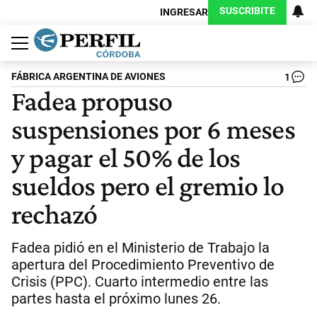
SUSCRIBITE
INGRESAR
Política
Economía
Judiciales
Sociedad
Cultura
Espectáculos
Deportes
Protagonistas
FÁBRICA ARGENTINA DE AVIONES
1
Fadea propuso
suspensiones por 6 meses
y pagar el 50% de los
sueldos pero el gremio lo
rechazó
Fadea pidió en el Ministerio de Trabajo la
apertura del Procedimiento Preventivo de
Crisis (PPC). Cuarto intermedio entre las
partes hasta el próximo lunes 26.