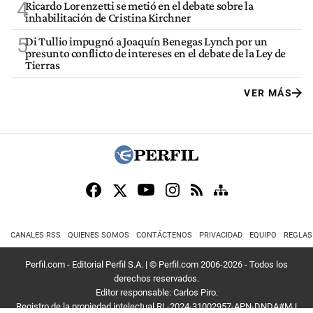
4
Ricardo Lorenzetti se metió en el debate sobre la
inhabilitación de Cristina Kirchner
5
Di Tullio impugnó a Joaquín Benegas Lynch por un
presunto conflicto de intereses en el debate de la Ley de
Tierras
VER MÁS
CANALES RSS
QUIENES SOMOS
CONTÁCTENOS
PRIVACIDAD
EQUIPO
REGLAS
Perfil.com - Editorial Perfil S.A.
| © Perfil.com 2006-2026 - Todos los
derechos reservados.
Editor responsable: Carlos Piro.
Registro de la propiedad intelectual RL-2024-31002957-APN-DNDA#MJ