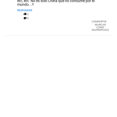
etc, etc. No es sólo China que no consume por el
mundo...!!
RESPONDER
0
0
COMPARTIR
MARCAR
COMO
INAPROPIADO