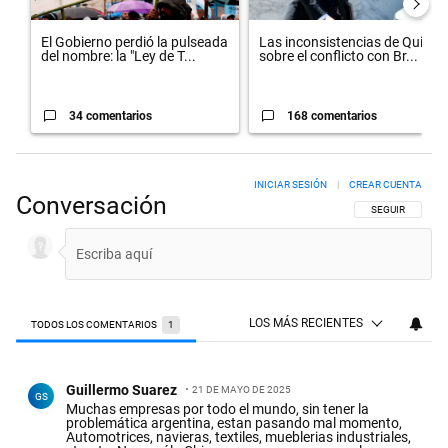
El Gobierno perdió la pulseada
Las inconsistencias de Quirno
del nombre: la "Ley de T...
sobre el conflicto con Br...
34 comentarios
168 comentarios
INICIAR SESIÓN
|
CREAR CUENTA
Conversación
SIGA ESTA CON
SEGUIR
LOS MÁS RECIENTES
TODOS LOS COMENTARIOS
1
Todos los comentarios
Comentario de Guillermo Suarez.
Guillermo Suarez
21 DE MAYO DE 2025
GS
Muchas empresas por todo el mundo, sin tener la
problemática argentina, estan pasando mal momento,
Automotrices, navieras, textiles, mueblerias industriales,