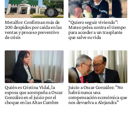
Metalfor: Confirman más de
“Quiero seguir viviendo”:
200 despidos por caída en las
Mateo pelea contra el tiempo
ventas y proceso preventivo
para acceder a un trasplante
de crisis
que salve su vida
Quién es Cristina Vidal, la
Juicio a Oscar González: "No
esposa que acompaña a Oscar
habrá nunca una
González en el juicio por el
compensación económica que
choque en las Altas Cumbre
nos devuelva a Alejandra"