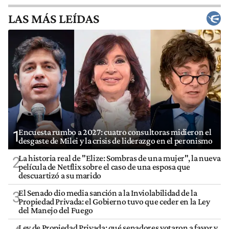
LAS MÁS LEÍDAS
Encuesta rumbo a 2027: cuatro consultoras midieron el
1
desgaste de Milei y la crisis de liderazgo en el peronismo
La historia real de "Elize: Sombras de una mujer", la nueva
2
película de Netflix sobre el caso de una esposa que
descuartizó a su marido
El Senado dio media sanción a la Inviolabilidad de la
3
Propiedad Privada: el Gobierno tuvo que ceder en la Ley
del Manejo del Fuego
Ley de Propiedad Privada: qué senadores votaron a favor y