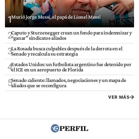
Murió Jorge Messi, el papá de Lionel Messi
1
Caputo y Sturzenegger crean un fondo para indemnizar y
2
“ganar” sindicatos aliados
La Rosada busca culpables después de la derrota en el
3
Senado y recalcula su estrategia
Estados Unidos: un futbolista argentino fue detenido por
4
el ICE en un aeropuerto de Florida
Senado caliente: llamados, negociaciones y un mapa de
5
aliados que se reconfigura
VER MÁS