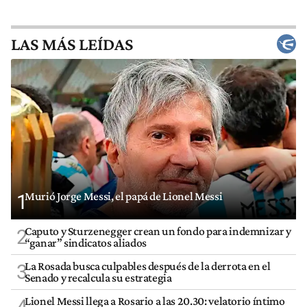
LAS MÁS LEÍDAS
Murió Jorge Messi, el papá de Lionel Messi
1
Caputo y Sturzenegger crean un fondo para indemnizar y
2
“ganar” sindicatos aliados
La Rosada busca culpables después de la derrota en el
3
Senado y recalcula su estrategia
Lionel Messi llega a Rosario a las 20.30: velatorio íntimo