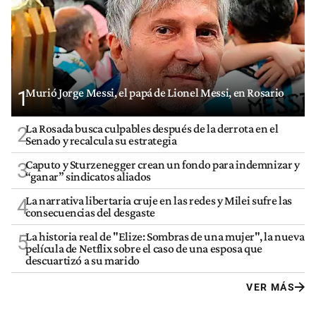
Murió Jorge Messi, el papá de Lionel Messi, en Rosario
1
La Rosada busca culpables después de la derrota en el
2
Senado y recalcula su estrategia
Caputo y Sturzenegger crean un fondo para indemnizar y
3
“ganar” sindicatos aliados
La narrativa libertaria cruje en las redes y Milei sufre las
4
consecuencias del desgaste
La historia real de "Elize: Sombras de una mujer", la nueva
5
película de Netflix sobre el caso de una esposa que
descuartizó a su marido
VER MÁS