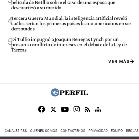
película de Netflix sobre el caso de una esposa que
descuartizó a su marido
Tercera Guerra Mundial: la inteligencia artificial reveló
4
cuáles serían los primeros países latinoamericanos en ser
derrotados
Di Tullio impugnó a Joaquín Benegas Lynch por un
5
presunto conflicto de intereses en el debate de la Ley de
Tierras
VER MÁS
CANALES RSS
QUIENES SOMOS
CONTÁCTENOS
PRIVACIDAD
EQUIPO
REGLAS