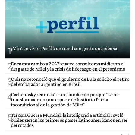
¡Mirá en vivo +Perfil!: un canal con gente que piensa
1
Encuesta rumbo a 2027: cuatro consultoras midieron el
2
desgaste de Milei y la crisis de liderazgo en el peronismo
Quirno reconoció que el gobierno de Lula solicitó el retiro
3
del embajador argentino en Brasil
Cachanosky renunció a una fundación porque "se ha
4
transformado en una especie de Instituto Patria
incondicional de la gestión de Milei"
Tercera Guerra Mundial: la inteligencia artificial reveló
5
cuáles serían los primeros países latinoamericanos en ser
derrotados