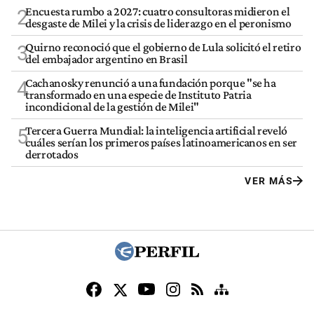
Encuesta rumbo a 2027: cuatro consultoras midieron el
2
desgaste de Milei y la crisis de liderazgo en el peronismo
Quirno reconoció que el gobierno de Lula solicitó el retiro
3
del embajador argentino en Brasil
Cachanosky renunció a una fundación porque "se ha
4
transformado en una especie de Instituto Patria
incondicional de la gestión de Milei"
Tercera Guerra Mundial: la inteligencia artificial reveló
5
cuáles serían los primeros países latinoamericanos en ser
derrotados
VER MÁS