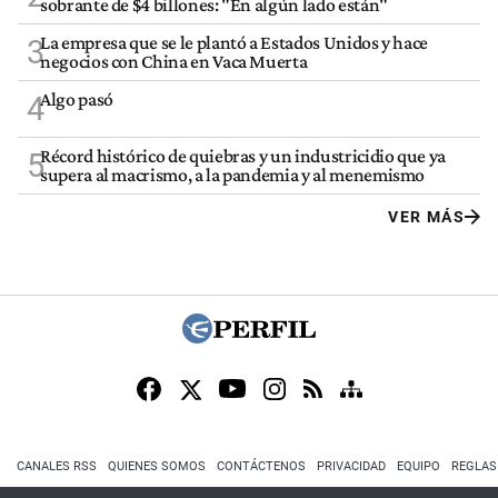
sobrante de $4 billones: "En algún lado están"
La empresa que se le plantó a Estados Unidos y hace
3
negocios con China en Vaca Muerta
Algo pasó
4
Récord histórico de quiebras y un industricidio que ya
5
supera al macrismo, a la pandemia y al menemismo
VER MÁS
CANALES RSS
QUIENES SOMOS
CONTÁCTENOS
PRIVACIDAD
EQUIPO
REGLAS