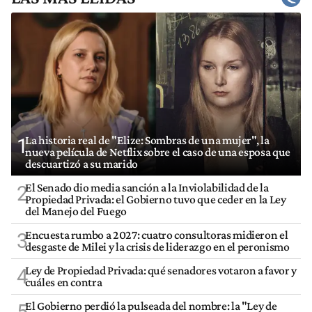
La historia real de "Elize: Sombras de una mujer", la
1
nueva película de Netflix sobre el caso de una esposa que
descuartizó a su marido
El Senado dio media sanción a la Inviolabilidad de la
2
Propiedad Privada: el Gobierno tuvo que ceder en la Ley
del Manejo del Fuego
Encuesta rumbo a 2027: cuatro consultoras midieron el
3
desgaste de Milei y la crisis de liderazgo en el peronismo
Ley de Propiedad Privada: qué senadores votaron a favor y
4
cuáles en contra
El Gobierno perdió la pulseada del nombre: la "Ley de