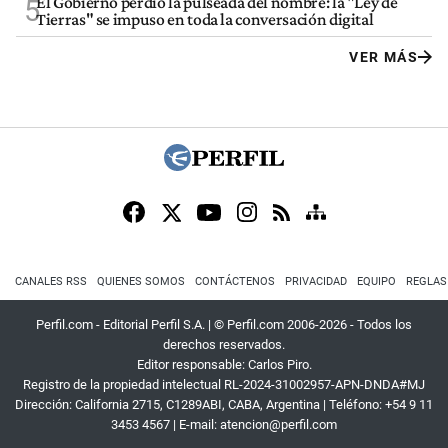
El Gobierno perdió la pulseada del nombre: la "Ley de
5
Tierras" se impuso en toda la conversación digital
VER MÁS
CANALES RSS
QUIENES SOMOS
CONTÁCTENOS
PRIVACIDAD
EQUIPO
REGLAS
Perfil.com - Editorial Perfil S.A.
| © Perfil.com 2006-2026 - Todos los
derechos reservados.
Editor responsable: Carlos Piro.
Registro de la propiedad intelectual RL-2024-31002957-APN-DNDA#MJ
Dirección:
California 2715
,
C1289ABI
,
CABA, Argentina
| Teléfono:
+54 9 11
3453 4567
| E-mail:
atencion@perfil.com