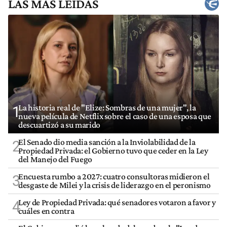
LAS MÁS LEÍDAS
La historia real de "Elize: Sombras de una mujer", la
1
nueva película de Netflix sobre el caso de una esposa que
descuartizó a su marido
El Senado dio media sanción a la Inviolabilidad de la
2
Propiedad Privada: el Gobierno tuvo que ceder en la Ley
del Manejo del Fuego
Encuesta rumbo a 2027: cuatro consultoras midieron el
3
desgaste de Milei y la crisis de liderazgo en el peronismo
Ley de Propiedad Privada: qué senadores votaron a favor y
4
cuáles en contra