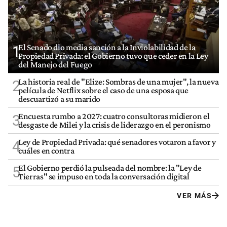
El Senado dio media sanción a la Inviolabilidad de la
1
Propiedad Privada: el Gobierno tuvo que ceder en la Ley
del Manejo del Fuego
La historia real de "Elize: Sombras de una mujer", la nueva
2
película de Netflix sobre el caso de una esposa que
descuartizó a su marido
Encuesta rumbo a 2027: cuatro consultoras midieron el
3
desgaste de Milei y la crisis de liderazgo en el peronismo
Ley de Propiedad Privada: qué senadores votaron a favor y
4
cuáles en contra
El Gobierno perdió la pulseada del nombre: la "Ley de
5
Tierras" se impuso en toda la conversación digital
VER MÁS