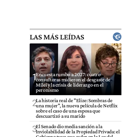
LAS MÁS LEÍDAS
Encuesta rumbo a 2027: cuatro
1
consultoras midieron el desgaste de
Milei y la crisis de liderazgo en el
peronismo
La historia real de "Elize: Sombras de
2
una mujer", la nueva película de Netflix
sobre el caso de una esposa que
descuartizó a su marido
El Senado dio media sanción a la
3
Inviolabilidad de la Propiedad Privada: el
Gobierno tuvo que ceder en la Ley del