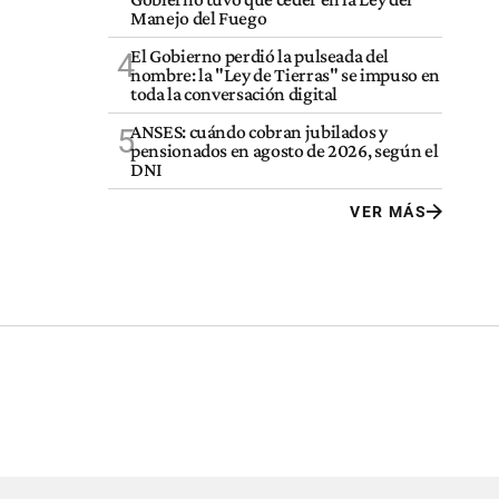
Manejo del Fuego
El Gobierno perdió la pulseada del
4
nombre: la "Ley de Tierras" se impuso en
toda la conversación digital
ANSES: cuándo cobran jubilados y
5
pensionados en agosto de 2026, según el
DNI
VER MÁS