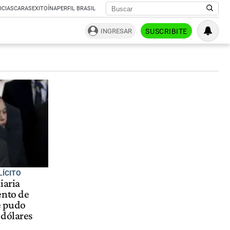
ICIAS
CARAS
EXITOÍNA
PERFIL BRASIL
INGRESAR
SUSCRIBITE
LÍCITO
iaria
ento de
e pudo
 dólares