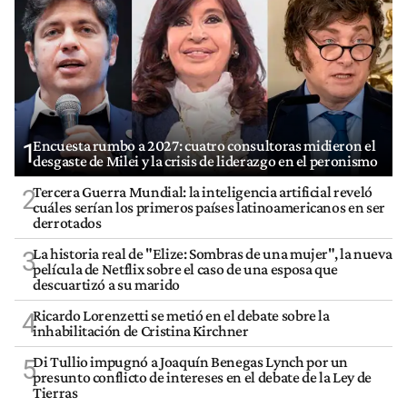
Encuesta rumbo a 2027: cuatro consultoras midieron el
1
desgaste de Milei y la crisis de liderazgo en el peronismo
Tercera Guerra Mundial: la inteligencia artificial reveló
2
cuáles serían los primeros países latinoamericanos en ser
derrotados
La historia real de "Elize: Sombras de una mujer", la nueva
3
película de Netflix sobre el caso de una esposa que
descuartizó a su marido
Ricardo Lorenzetti se metió en el debate sobre la
4
inhabilitación de Cristina Kirchner
Di Tullio impugnó a Joaquín Benegas Lynch por un
5
presunto conflicto de intereses en el debate de la Ley de
Tierras