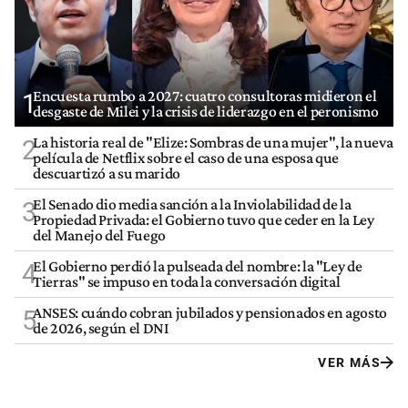
Encuesta rumbo a 2027: cuatro consultoras midieron el
1
desgaste de Milei y la crisis de liderazgo en el peronismo
La historia real de "Elize: Sombras de una mujer", la nueva
2
película de Netflix sobre el caso de una esposa que
descuartizó a su marido
El Senado dio media sanción a la Inviolabilidad de la
3
Propiedad Privada: el Gobierno tuvo que ceder en la Ley
del Manejo del Fuego
El Gobierno perdió la pulseada del nombre: la "Ley de
4
Tierras" se impuso en toda la conversación digital
ANSES: cuándo cobran jubilados y pensionados en agosto
5
de 2026, según el DNI
VER MÁS