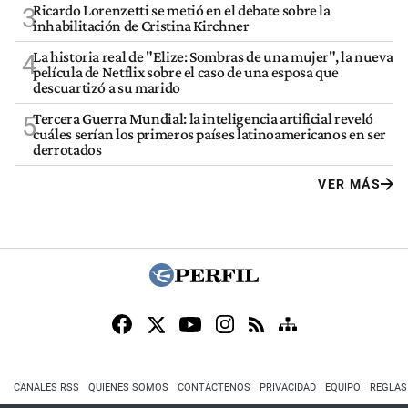
Ricardo Lorenzetti se metió en el debate sobre la
3
inhabilitación de Cristina Kirchner
La historia real de "Elize: Sombras de una mujer", la nueva
4
película de Netflix sobre el caso de una esposa que
descuartizó a su marido
Tercera Guerra Mundial: la inteligencia artificial reveló
5
cuáles serían los primeros países latinoamericanos en ser
derrotados
VER MÁS
CANALES RSS
QUIENES SOMOS
CONTÁCTENOS
PRIVACIDAD
EQUIPO
REGLAS