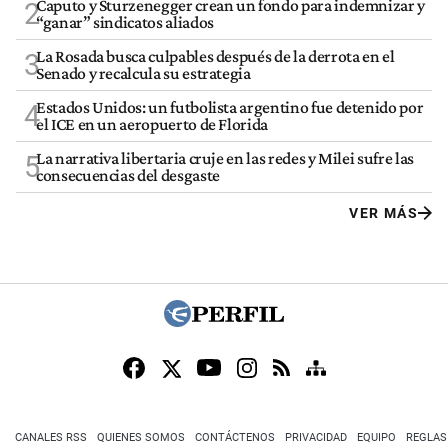
Caputo y Sturzenegger crean un fondo para indemnizar y
2
“ganar” sindicatos aliados
La Rosada busca culpables después de la derrota en el
3
Senado y recalcula su estrategia
Estados Unidos: un futbolista argentino fue detenido por
4
el ICE en un aeropuerto de Florida
La narrativa libertaria cruje en las redes y Milei sufre las
5
consecuencias del desgaste
VER MÁS
CANALES RSS
QUIENES SOMOS
CONTÁCTENOS
PRIVACIDAD
EQUIPO
REGLAS