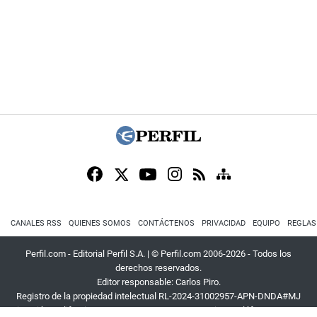
CANALES RSS
QUIENES SOMOS
CONTÁCTENOS
PRIVACIDAD
EQUIPO
REGLAS
Perfil.com - Editorial Perfil S.A.
| © Perfil.com 2006-2026 - Todos los
derechos reservados.
Editor responsable: Carlos Piro.
Registro de la propiedad intelectual RL-2024-31002957-APN-DNDA#MJ
Dirección:
California 2715
,
C1289ABI
,
CABA, Argentina
| Teléfono:
+54 9 11