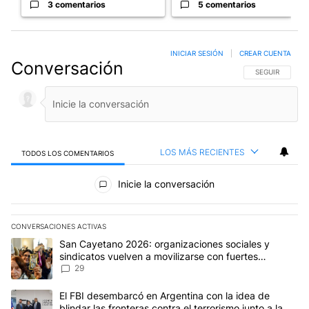
3 comentarios
5 comentarios
INICIAR SESIÓN
|
CREAR CUENTA
Conversación
SIGA ESTA CO
SEGUIR
LOS MÁS RECIENTES
TODOS LOS COMENTARIOS
Todos los comentarios
Inicie la conversación
CONVERSACIONES ACTIVAS
Este listado muestra los artículos con más comentarios en los últim
Un artículo de tendencia con el título "San Cayetano 2026: organi
San Cayetano 2026: organizaciones sociales y
sindicatos vuelven a movilizarse con fuertes
reclamos al Gobierno
29
Un artículo de tendencia con el título "El FBI desembarcó en Argent
El FBI desembarcó en Argentina con la idea de
blindar las fronteras contra el terrorismo junto a la