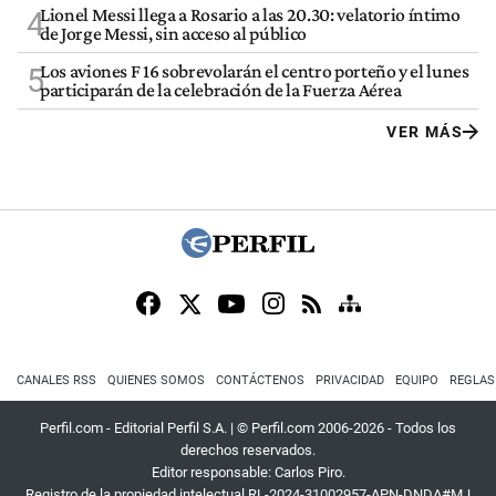
Lionel Messi llega a Rosario a las 20.30: velatorio íntimo
4
de Jorge Messi, sin acceso al público
Los aviones F 16 sobrevolarán el centro porteño y el lunes
5
participarán de la celebración de la Fuerza Aérea
VER MÁS
CANALES RSS
QUIENES SOMOS
CONTÁCTENOS
PRIVACIDAD
EQUIPO
REGLAS
Perfil.com - Editorial Perfil S.A.
| © Perfil.com 2006-2026 - Todos los
derechos reservados.
Editor responsable: Carlos Piro.
Registro de la propiedad intelectual RL-2024-31002957-APN-DNDA#MJ