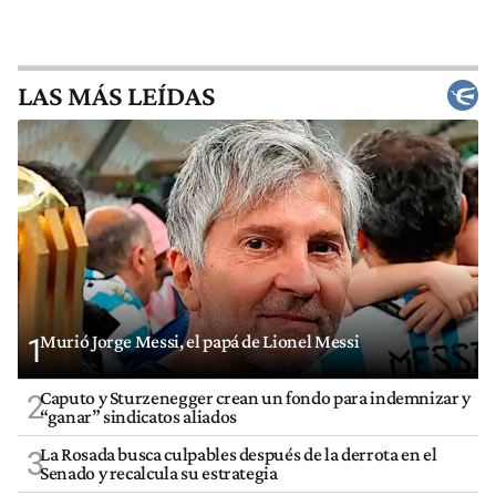
LAS MÁS LEÍDAS
Murió Jorge Messi, el papá de Lionel Messi
1
Caputo y Sturzenegger crean un fondo para indemnizar y
2
“ganar” sindicatos aliados
La Rosada busca culpables después de la derrota en el
3
Senado y recalcula su estrategia