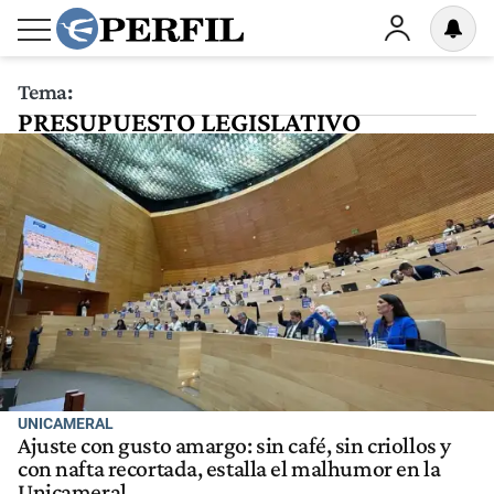
Tema:
PRESUPUESTO LEGISLATIVO
UNICAMERAL
Ajuste con gusto amargo: sin café, sin criollos y
con nafta recortada, estalla el malhumor en la
Unicameral