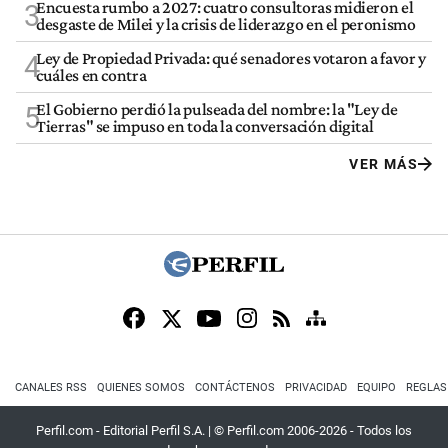
Encuesta rumbo a 2027: cuatro consultoras midieron el
3
desgaste de Milei y la crisis de liderazgo en el peronismo
Ley de Propiedad Privada: qué senadores votaron a favor y
4
cuáles en contra
El Gobierno perdió la pulseada del nombre: la "Ley de
5
Tierras" se impuso en toda la conversación digital
VER MÁS
CANALES RSS
QUIENES SOMOS
CONTÁCTENOS
PRIVACIDAD
EQUIPO
REGLAS
Perfil.com - Editorial Perfil S.A.
| © Perfil.com 2006-2026 - Todos los