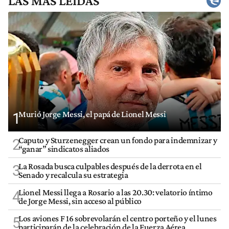
LAS MÁS LEÍDAS
Murió Jorge Messi, el papá de Lionel Messi
1
Caputo y Sturzenegger crean un fondo para indemnizar y
2
“ganar” sindicatos aliados
La Rosada busca culpables después de la derrota en el
3
Senado y recalcula su estrategia
Lionel Messi llega a Rosario a las 20.30: velatorio íntimo
4
de Jorge Messi, sin acceso al público
Los aviones F 16 sobrevolarán el centro porteño y el lunes
5
participarán de la celebración de la Fuerza Aérea