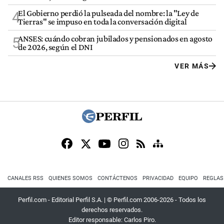
El Gobierno perdió la pulseada del nombre: la "Ley de
4
Tierras" se impuso en toda la conversación digital
ANSES: cuándo cobran jubilados y pensionados en agosto
5
de 2026, según el DNI
VER MÁS
CANALES RSS
QUIENES SOMOS
CONTÁCTENOS
PRIVACIDAD
EQUIPO
REGLAS
Perfil.com - Editorial Perfil S.A.
| © Perfil.com 2006-2026 - Todos los
derechos reservados.
Editor responsable: Carlos Piro.