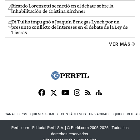
Ricardo Lorenzetti se metió en el debate sobre la
4
inhabilitación de Cristina Kirchner
Di Tullio impugnó a Joaquín Benegas Lynch por un
5
presunto conflicto de intereses en el debate de la Ley de
Tierras
VER MÁS
CANALES RSS
QUIENES SOMOS
CONTÁCTENOS
PRIVACIDAD
EQUIPO
REGLAS
Perfil.com - Editorial Perfil S.A.
| © Perfil.com 2006-2026 - Todos los
derechos reservados.