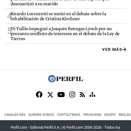
descuartizó a su marido
Ricardo Lorenzetti se metió en el debate sobre la
4
inhabilitación de Cristina Kirchner
Di Tullio impugnó a Joaquín Benegas Lynch por un
5
presunto conflicto de intereses en el debate de la Ley de
Tierras
VER MÁS
CANALES RSS
QUIENES SOMOS
CONTÁCTENOS
PRIVACIDAD
EQUIPO
REGLAS
Perfil.com - Editorial Perfil S.A.
| © Perfil.com 2006-2026 - Todos los