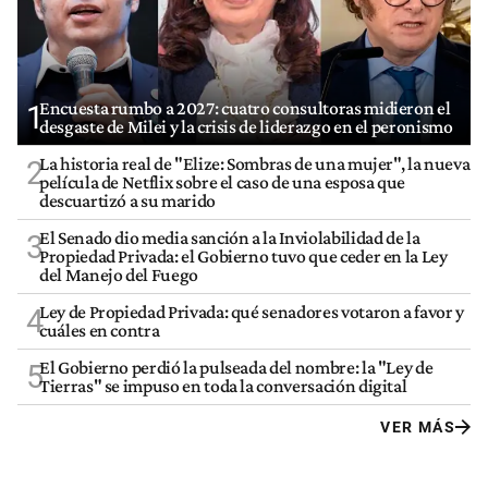
Encuesta rumbo a 2027: cuatro consultoras midieron el
1
desgaste de Milei y la crisis de liderazgo en el peronismo
La historia real de "Elize: Sombras de una mujer", la nueva
2
película de Netflix sobre el caso de una esposa que
descuartizó a su marido
El Senado dio media sanción a la Inviolabilidad de la
3
Propiedad Privada: el Gobierno tuvo que ceder en la Ley
del Manejo del Fuego
Ley de Propiedad Privada: qué senadores votaron a favor y
4
cuáles en contra
El Gobierno perdió la pulseada del nombre: la "Ley de
5
Tierras" se impuso en toda la conversación digital
VER MÁS