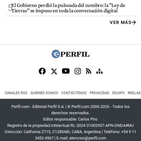
El Gobierno perdió la pulseada del nombre: la "Ley de
5
Tierras" se impuso en toda la conversación digital
VER MÁS
CANALES RSS
QUIENES SOMOS
CONTÁCTENOS
PRIVACIDAD
EQUIPO
REGLAS
Perfil.com - Editorial Perfil S.A.
| © Perfil.com 2006-2026 - Todos los
derechos reservados.
Editor responsable: Carlos Piro.
Registro de la propiedad intelectual RL-2024-31002957-APN-DNDA#MJ
Dirección:
California 2715
,
C1289ABI
,
CABA, Argentina
| Teléfono:
+54 9 11
3453 4567
| E-mail:
atencion@perfil.com