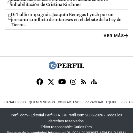
4
inhabilitación de Cristina Kirchner
Di Tullio impugnó a Joaquín Benegas Lynch por un
5
presunto conflicto de intereses en el debate de la Ley de
Tierras
VER MÁS
CANALES RSS
QUIENES SOMOS
CONTÁCTENOS
PRIVACIDAD
EQUIPO
REGLAS
Perfil.com - Editorial Perfil S.A.
| © Perfil.com 2006-2026 - Todos los
derechos reservados.
Editor responsable: Carlos Piro.
Registro de la propiedad intelectual RL-2024-31002957-APN-DNDA#MJ