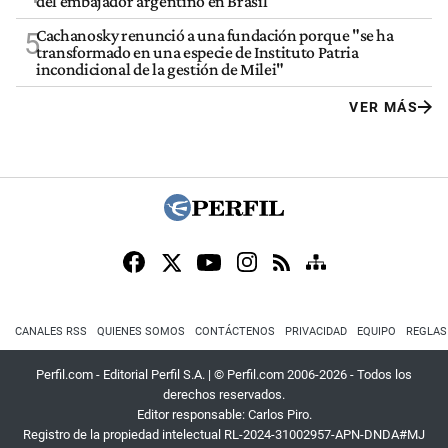
del embajador argentino en Brasil
Cachanosky renunció a una fundación porque "se ha
5
transformado en una especie de Instituto Patria
incondicional de la gestión de Milei"
VER MÁS
CANALES RSS
QUIENES SOMOS
CONTÁCTENOS
PRIVACIDAD
EQUIPO
REGLAS
Perfil.com - Editorial Perfil S.A.
| © Perfil.com 2006-2026 - Todos los
derechos reservados.
Editor responsable: Carlos Piro.
Registro de la propiedad intelectual RL-2024-31002957-APN-DNDA#MJ