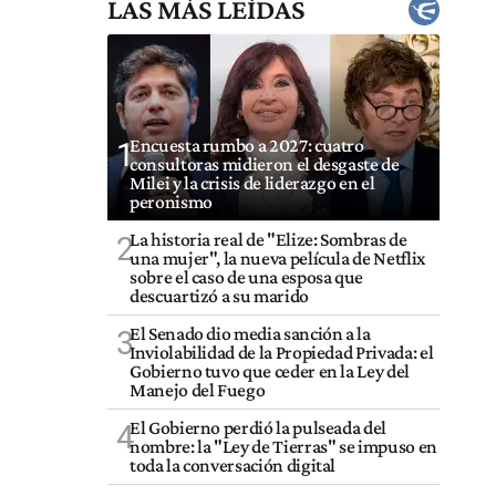
LAS MÁS LEÍDAS
Encuesta rumbo a 2027: cuatro
1
consultoras midieron el desgaste de
Milei y la crisis de liderazgo en el
peronismo
La historia real de "Elize: Sombras de
2
una mujer", la nueva película de Netflix
sobre el caso de una esposa que
descuartizó a su marido
El Senado dio media sanción a la
3
Inviolabilidad de la Propiedad Privada: el
Gobierno tuvo que ceder en la Ley del
Manejo del Fuego
El Gobierno perdió la pulseada del
4
nombre: la "Ley de Tierras" se impuso en
toda la conversación digital