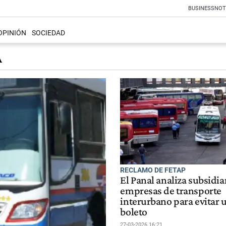
BUSINESS
NOT
OPINIÓN
SOCIEDAD
A
RECLAMO DE FETAP
El Panal analiza subsidiar
empresas de transporte
interurbano para evitar 
boleto
27-03-2026 16:21