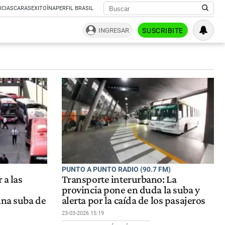
ICIAS
CARAS
EXITOÍNA
PERFIL BRASIL
INGRESAR
SUSCRIBITE
PUNTO A PUNTO RADIO (90.7 FM)
 a las
Transporte interurbano: La
provincia pone en duda la suba y
una suba de
alerta por la caída de los pasajeros
23-03-2026 15:19