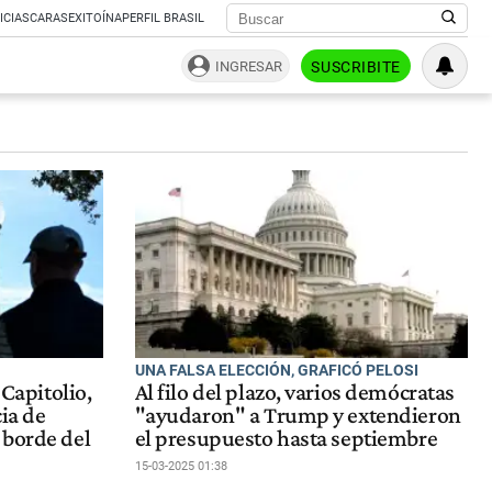
ICIAS
CARAS
EXITOÍNA
PERFIL BRASIL
INGRESAR
SUSCRIBITE
UNA FALSA ELECCIÓN, GRAFICÓ PELOSI
 Capitolio,
Al filo del plazo, varios demócratas
ia de
"ayudaron" a Trump y extendieron
 borde del
el presupuesto hasta septiembre
15-03-2025 01:38