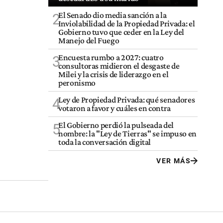
El Senado dio media sanción a la
2
Inviolabilidad de la Propiedad Privada: el
Gobierno tuvo que ceder en la Ley del
Manejo del Fuego
Encuesta rumbo a 2027: cuatro
3
consultoras midieron el desgaste de
Milei y la crisis de liderazgo en el
peronismo
Ley de Propiedad Privada: qué senadores
4
votaron a favor y cuáles en contra
El Gobierno perdió la pulseada del
5
nombre: la "Ley de Tierras" se impuso en
toda la conversación digital
VER MÁS