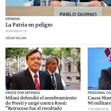
OPINION
La Patria en peligro
22-02-2026 01:15
CÉSAR MILANI
CRUCE POR DEFENSA
PERSONAL CIV
Milani defendió el nombramiento
Causa Nisma
de Presti y cargó contra Rossi:
90 militare
"Retroceso fue el resultado
17-07-2025 20:50