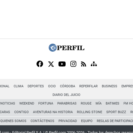
IONAL
CLIMA
DEPORTES
OCIO
CÓRDOBA
REPERFILAR
BUSINESS
EMPRE
DIARIO DEL JUICIO
NOTICIAS
WEEKEND
FORTUNA
PARABRISAS
ROUGE
MÍA
BATIMES
FM H
CARAS
CONTIGO
AVENTURAS NA HISTORIA
ROLLING STONE
SPORT BUZZ
R
QUIENES SOMOS
CONTÁCTENOS
PRIVACIDAD
EQUIPO
REGLAS DE PARTICIPAC
l.com - Editorial Perfil S.A.
| © Perfil.com 2006-2026 - Todos los derechos reserv