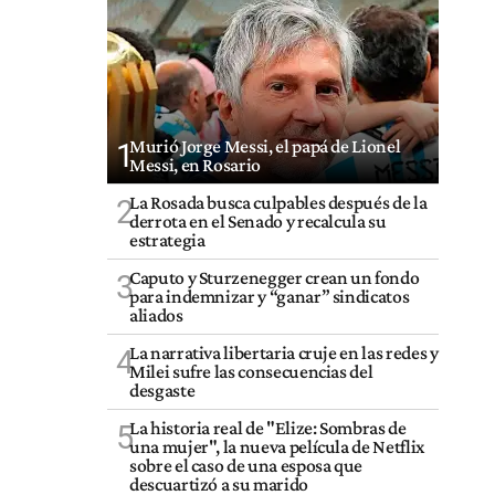
Murió Jorge Messi, el papá de Lionel
1
Messi, en Rosario
La Rosada busca culpables después de la
2
derrota en el Senado y recalcula su
estrategia
Caputo y Sturzenegger crean un fondo
3
para indemnizar y “ganar” sindicatos
aliados
La narrativa libertaria cruje en las redes y
4
Milei sufre las consecuencias del
desgaste
La historia real de "Elize: Sombras de
5
una mujer", la nueva película de Netflix
sobre el caso de una esposa que
descuartizó a su marido