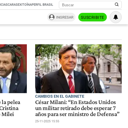
ICIAS
CARAS
EXITOÍNA
PERFIL BRASIL
INGRESAR
SUSCRIBITE
CAMBIOS EN EL GABINETE
 la pelea
César Milani: “En Estados Unidos
Cristina
un militar retirado debe esperar 7
 Milei
años para ser ministro de Defensa”
25-11-2025 15:55