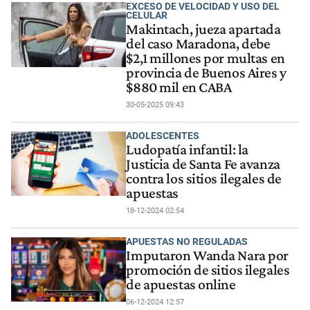
EXCESO DE VELOCIDAD Y USO DEL
CELULAR
Makintach, jueza apartada
del caso Maradona, debe
$2,1 millones por multas en
provincia de Buenos Aires y
$880 mil en CABA
30-05-2025 09:43
ADOLESCENTES
Ludopatía infantil: la
Justicia de Santa Fe avanza
contra los sitios ilegales de
apuestas
18-12-2024 02:54
APUESTAS NO REGULADAS
Imputaron Wanda Nara por
promoción de sitios ilegales
de apuestas online
06-12-2024 12:57