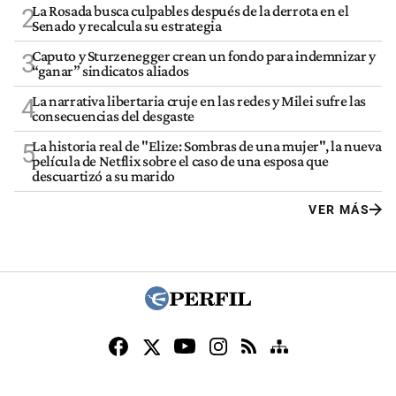
La Rosada busca culpables después de la derrota en el
2
Senado y recalcula su estrategia
Caputo y Sturzenegger crean un fondo para indemnizar y
3
“ganar” sindicatos aliados
La narrativa libertaria cruje en las redes y Milei sufre las
4
consecuencias del desgaste
La historia real de "Elize: Sombras de una mujer", la nueva
5
película de Netflix sobre el caso de una esposa que
descuartizó a su marido
VER MÁS