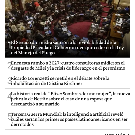
El Senado dio media sanción a la Inviolabilidad de la
1
Propiedad Privada: el Gobierno tuvo que ceder en la Ley
del Manejo del Fuego
Encuesta rumbo a 2027: cuatro consultoras midieron el
2
desgaste de Milei y la crisis de liderazgo en el peronismo
Ricardo Lorenzetti se metió en el debate sobre la
3
inhabilitación de Cristina Kirchner
La historia real de "Elize: Sombras de una mujer", la nueva
4
película de Netflix sobre el caso de una esposa que
descuartizó a su marido
Tercera Guerra Mundial: la inteligencia artificial reveló
5
cuáles serían los primeros países latinoamericanos en ser
derrotados