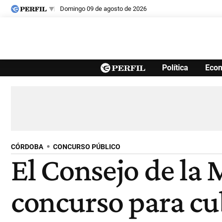
domingo 09 de agosto de 2026
Últimas noticias
Política
Eco
Inicio
Ahora
Opinión
Cultura
Arte
Educación
Videos
Córdoba
Reperfilar
Diario del Juicio
CÓRDOBA
CONCURSO PÚBLICO
El Consejo de la
concurso para cub