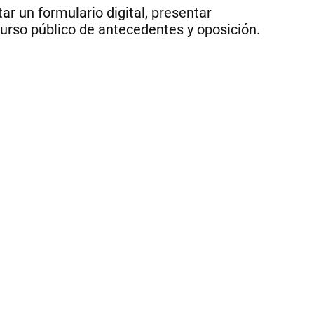
ca
ar un formulario digital, presentar
va
curso público de antecedentes y oposición.
en
el
Ju
Ele
de
Có
|
.