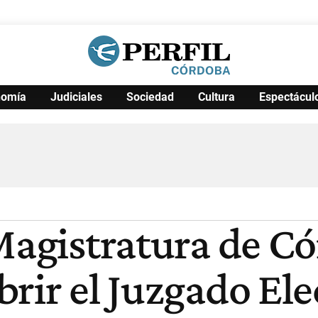
nomía
Judiciales
Sociedad
Cultura
Espectácul
Política
Pymes
Salud
Internacional
Clima
Deportes
Business
Noticias
Caras
 Magistratura de C
rir el Juzgado Ele