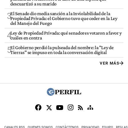
descuartizó a su marido
El Senado dio media sanción a la Inviolabilidad de la
3
Propiedad Privada: el Gobierno tuvo que ceder en la Ley
del Manejo del Fuego
Ley de Propiedad Privada: qué senadores votaron a favor y
4
cuáles en contra
El Gobierno perdió la pulseada del nombre: la "Ley de
5
Tierras" se impuso en toda la conversación digital
VER MÁS
CANALES RSS
QUIENES SOMOS
CONTÁCTENOS
PRIVACIDAD
EQUIPO
REGLAS