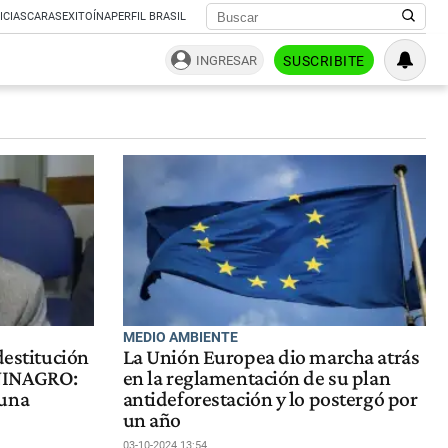
ICIAS
CARAS
EXITOÍNA
PERFIL BRASIL
INGRESAR
SUSCRIBITE
MEDIO AMBIENTE
destitución
La Unión Europea dio marcha atrás
NINAGRO:
en la reglamentación de su plan
guna
antideforestación y lo postergó por
un año
03-10-2024 13:54