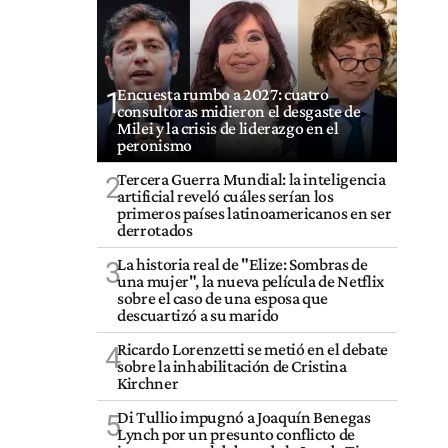
Encuesta rumbo a 2027: cuatro
1
consultoras midieron el desgaste de
Milei y la crisis de liderazgo en el
peronismo
Tercera Guerra Mundial: la inteligencia
2
artificial reveló cuáles serían los
primeros países latinoamericanos en ser
derrotados
La historia real de "Elize: Sombras de
3
una mujer", la nueva película de Netflix
sobre el caso de una esposa que
descuartizó a su marido
Ricardo Lorenzetti se metió en el debate
4
sobre la inhabilitación de Cristina
Kirchner
Di Tullio impugnó a Joaquín Benegas
5
Lynch por un presunto conflicto de