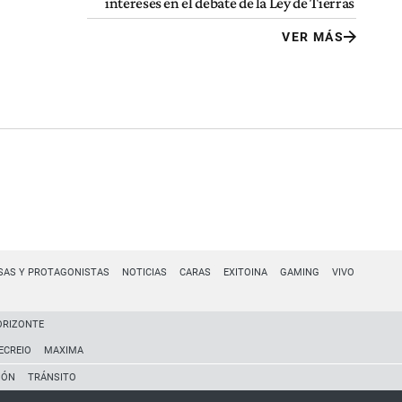
intereses en el debate de la Ley de Tierras
VER MÁS
SAS Y PROTAGONISTAS
NOTICIAS
CARAS
EXITOINA
GAMING
VIVO
ORIZONTE
ECREIO
MAXIMA
IÓN
TRÁNSITO