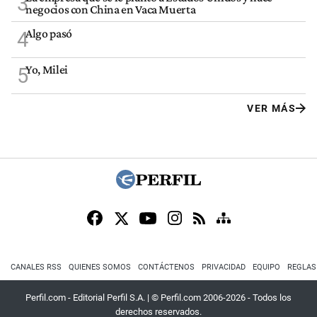
3
negocios con China en Vaca Muerta
Algo pasó
4
Yo, Milei
5
VER MÁS
CANALES RSS
QUIENES SOMOS
CONTÁCTENOS
PRIVACIDAD
EQUIPO
REGLAS
Perfil.com - Editorial Perfil S.A.
| © Perfil.com 2006-2026 - Todos los
derechos reservados.