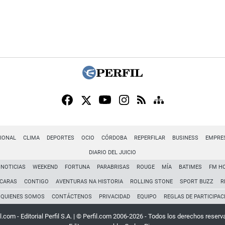
IONAL
CLIMA
DEPORTES
OCIO
CÓRDOBA
REPERFILAR
BUSINESS
EMPRE
DIARIO DEL JUICIO
NOTICIAS
WEEKEND
FORTUNA
PARABRISAS
ROUGE
MÍA
BATIMES
FM H
CARAS
CONTIGO
AVENTURAS NA HISTORIA
ROLLING STONE
SPORT BUZZ
R
QUIENES SOMOS
CONTÁCTENOS
PRIVACIDAD
EQUIPO
REGLAS DE PARTICIPAC
l.com - Editorial Perfil S.A.
| © Perfil.com 2006-2026 - Todos los derechos reserv