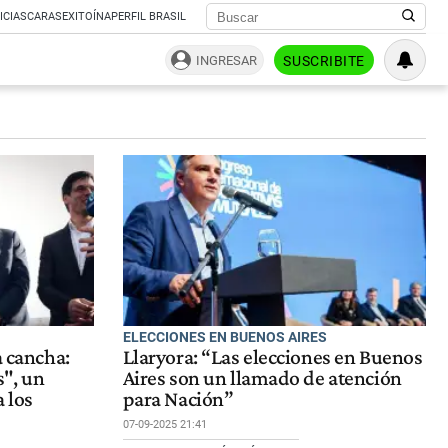
ICIAS
CARAS
EXITOÍNA
PERFIL BRASIL
INGRESAR
SUSCRIBITE
ELECCIONES EN BUENOS AIRES
a cancha:
Llaryora: “Las elecciones en Buenos
", un
Aires son un llamado de atención
 los
para Nación”
07-09-2025 21:41