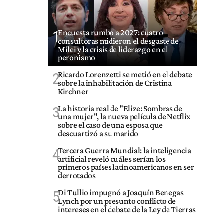
Encuesta rumbo a 2027: cuatro
1
consultoras midieron el desgaste de
Milei y la crisis de liderazgo en el
peronismo
Ricardo Lorenzetti se metió en el debate
2
sobre la inhabilitación de Cristina
Kirchner
La historia real de "Elize: Sombras de
3
una mujer", la nueva película de Netflix
sobre el caso de una esposa que
descuartizó a su marido
Tercera Guerra Mundial: la inteligencia
4
artificial reveló cuáles serían los
primeros países latinoamericanos en ser
derrotados
Di Tullio impugnó a Joaquín Benegas
5
Lynch por un presunto conflicto de
intereses en el debate de la Ley de Tierras