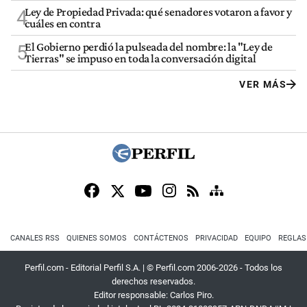
Ley de Propiedad Privada: qué senadores votaron a favor y
4
cuáles en contra
El Gobierno perdió la pulseada del nombre: la "Ley de
5
Tierras" se impuso en toda la conversación digital
VER MÁS
CANALES RSS
QUIENES SOMOS
CONTÁCTENOS
PRIVACIDAD
EQUIPO
REGLAS
Perfil.com - Editorial Perfil S.A.
| © Perfil.com 2006-2026 - Todos los
derechos reservados.
Editor responsable: Carlos Piro.