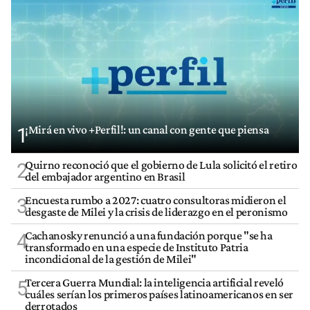
¡Mirá en vivo +Perfil!: un canal con gente que piensa
1
Quirno reconoció que el gobierno de Lula solicitó el retiro
2
del embajador argentino en Brasil
Encuesta rumbo a 2027: cuatro consultoras midieron el
3
desgaste de Milei y la crisis de liderazgo en el peronismo
Cachanosky renunció a una fundación porque "se ha
4
transformado en una especie de Instituto Patria
incondicional de la gestión de Milei"
Tercera Guerra Mundial: la inteligencia artificial reveló
5
cuáles serían los primeros países latinoamericanos en ser
derrotados