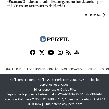
Estados Unidos: un futbolista argentino fue detenido por
5
el ICE en un aeropuerto de Florida
VER MÁS
CANALES RSS
QUIENES SOMOS
CONTÁCTENOS
PRIVACIDAD
EQUIPO
REGLAS
Perfil.com - Editorial Perfil S.A.
| © Perfil.com 2006-2026 - Todos los
derechos reservados.
Editor responsable: Carlos Piro.
Registro de la propiedad intelectual RL-2024-31002957-APN-DNDA#MJ
Dirección:
California 2715
,
C1289ABI
,
CABA, Argentina
| Teléfono:
+54 9 11
3453 4567
| E-mail:
atencion@perfil.com