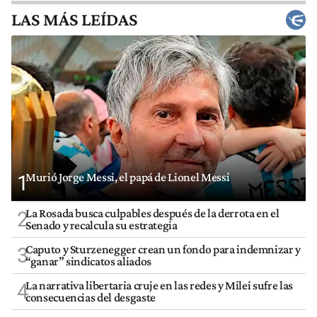
LAS MÁS LEÍDAS
Murió Jorge Messi, el papá de Lionel Messi
1
La Rosada busca culpables después de la derrota en el
2
Senado y recalcula su estrategia
Caputo y Sturzenegger crean un fondo para indemnizar y
3
“ganar” sindicatos aliados
La narrativa libertaria cruje en las redes y Milei sufre las
4
consecuencias del desgaste