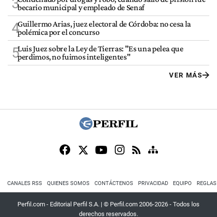
3
becario municipal y empleado de Senaf
Guillermo Arias, juez electoral de Córdoba: no cesa la
4
polémica por el concurso
Luis Juez sobre la Ley de Tierras: "Es una pelea que
5
perdimos, no fuimos inteligentes"
VER MÁS
CANALES RSS
QUIENES SOMOS
CONTÁCTENOS
PRIVACIDAD
EQUIPO
REGLAS
Perfil.com - Editorial Perfil S.A.
| © Perfil.com 2006-2026 - Todos los
derechos reservados.