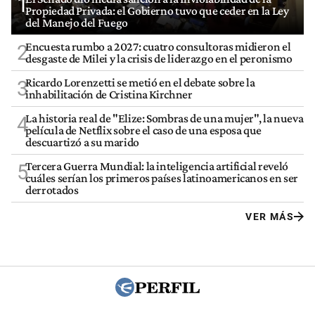
1
Propiedad Privada: el Gobierno tuvo que ceder en la Ley
del Manejo del Fuego
Encuesta rumbo a 2027: cuatro consultoras midieron el
2
desgaste de Milei y la crisis de liderazgo en el peronismo
Ricardo Lorenzetti se metió en el debate sobre la
3
inhabilitación de Cristina Kirchner
La historia real de "Elize: Sombras de una mujer", la nueva
4
película de Netflix sobre el caso de una esposa que
descuartizó a su marido
Tercera Guerra Mundial: la inteligencia artificial reveló
5
cuáles serían los primeros países latinoamericanos en ser
derrotados
VER MÁS