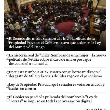
El Senado dio media sanción a la Inviolabilidad de la
1
Propiedad Privada: el Gobierno tuvo que ceder en la Ley
del Manejo del Fuego
La historia real de "Elize: Sombras de una mujer", la nueva
2
película de Netflix sobre el caso de una esposa que
descuartizó a su marido
Encuesta rumbo a 2027: cuatro consultoras midieron el
3
desgaste de Milei y la crisis de liderazgo en el peronismo
Ley de Propiedad Privada: qué senadores votaron a favor y
4
cuáles en contra
El Gobierno perdió la pulseada del nombre: la "Ley de
5
Tierras" se impuso en toda la conversación digital