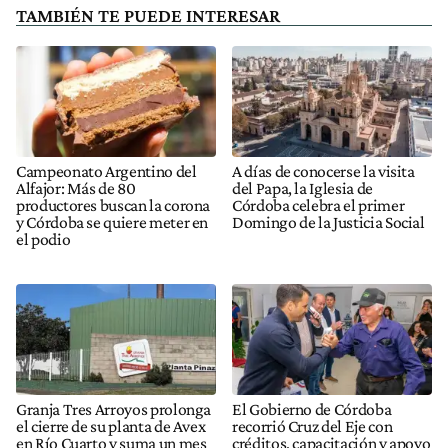
TAMBIÉN TE PUEDE INTERESAR
Campeonato Argentino del
A días de conocerse la visita
Alfajor: Más de 80
del Papa, la Iglesia de
productores buscan la corona
Córdoba celebra el primer
y Córdoba se quiere meter en
Domingo de la Justicia Social
el podio
Granja Tres Arroyos prolonga
El Gobierno de Córdoba
el cierre de su planta de Avex
recorrió Cruz del Eje con
en Río Cuarto y suma un mes
créditos, capacitación y apoyo