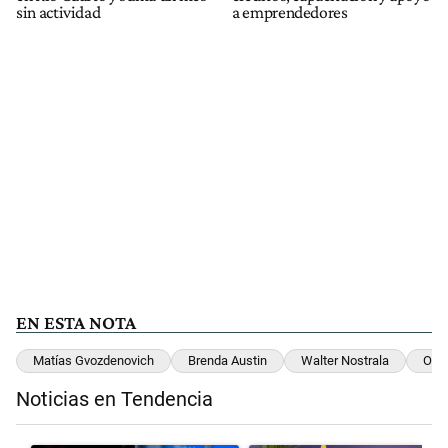
sin actividad
a emprendedores
EN ESTA NOTA
Matías Gvozdenovich
Brenda Austin
Walter Nostrala
Osca
Noticias en Tendencia
Este listado muestra los artículos con más comentarios en los últimos 