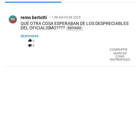
Todos los comentarios
Comentario de remo bertotti.
remo bertotti
1 DE MAYO DE 2025
RB
QUE OTRA COSA ESPERABAN DE LOS DESPRECIABLES
DEL OFICIALISMO????
EDITADO
RESPONDER
0
0
COMPARTIR
MARCAR
COMO
INAPROPIADO