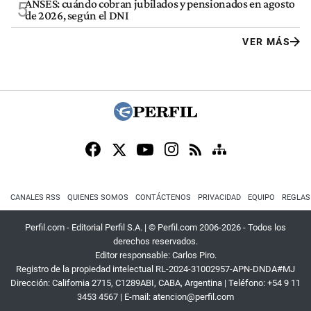
ANSES: cuándo cobran jubilados y pensionados en agosto
5
de 2026, según el DNI
VER MÁS
CANALES RSS
QUIENES SOMOS
CONTÁCTENOS
PRIVACIDAD
EQUIPO
REGLAS
Perfil.com - Editorial Perfil S.A.
| © Perfil.com 2006-2026 - Todos los
derechos reservados.
Editor responsable: Carlos Piro.
Registro de la propiedad intelectual RL-2024-31002957-APN-DNDA#MJ
Dirección:
California 2715
,
C1289ABI
,
CABA, Argentina
| Teléfono:
+54 9 11
3453 4567
| E-mail:
atencion@perfil.com