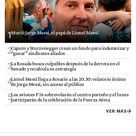
Murió Jorge Messi, el papá de Lionel Messi
1
Caputo y Sturzenegger crean un fondo para indemnizar y
2
“ganar” sindicatos aliados
La Rosada busca culpables después de la derrota en el
3
Senado y recalcula su estrategia
Lionel Messi llega a Rosario a las 20.30: velatorio íntimo
4
de Jorge Messi, sin acceso al público
Los aviones F 16 sobrevolarán el centro porteño y el lunes
5
participarán de la celebración de la Fuerza Aérea
VER MÁS