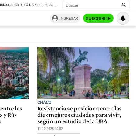
ICIAS
CARAS
EXITOÍNA
PERFIL BRASIL
INGRESAR
SUSCRIBITE
CHACO
entre las
Resistencia se posiciona entre las
s y Río
diez mejores ciudades para vivir,
o
según un estudio de la UBA
11-12-2025 10:02