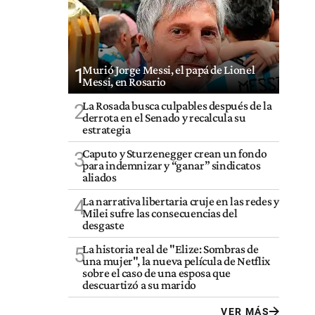
Murió Jorge Messi, el papá de Lionel
1
Messi, en Rosario
La Rosada busca culpables después de la
2
derrota en el Senado y recalcula su
estrategia
Caputo y Sturzenegger crean un fondo
3
para indemnizar y “ganar” sindicatos
aliados
La narrativa libertaria cruje en las redes y
4
Milei sufre las consecuencias del
desgaste
La historia real de "Elize: Sombras de
5
una mujer", la nueva película de Netflix
sobre el caso de una esposa que
descuartizó a su marido
VER MÁS